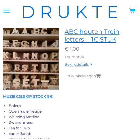
D R U K T E
Ga
direct
naar
de
hoofdinhoud
ABC houten Trein
letters - 1€ STUK
€ 1,00
1 euro stuk
Bekijk details
In winkelwagen
MUZIEKJES OP STOCK 9€
Bolero
Ode an die freud
e
Waltzing Matilda
Zwanenmeer
Tea for Two
Vader Jacob