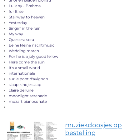
Shonen Blauen Donau
Lullaby - Brahms
fur Elise
Stairway to heaven
Yesterday
Singin' in the rain
My way
Que sera sera
Eeine kleine nachtmusic
Wedding march
For he is a joly good fellow
Here come the sun
It's a small world
internationale
sur le pont d'avignon
slaap kindje slaap
claire de lune
moonlight serenade
mozart pianosonate
muziekdoosjes op
bestelling