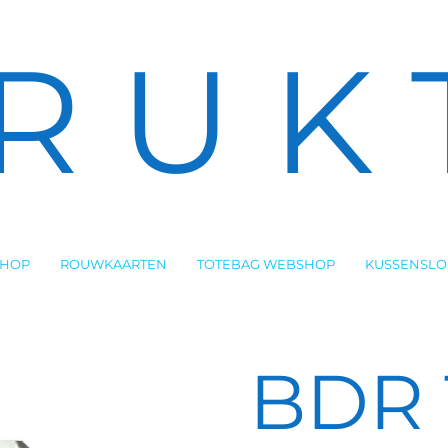
R U K 
SHOP
ROUWKAARTEN
TOTEBAG WEBSHOP
KUSSENSL
BDR 