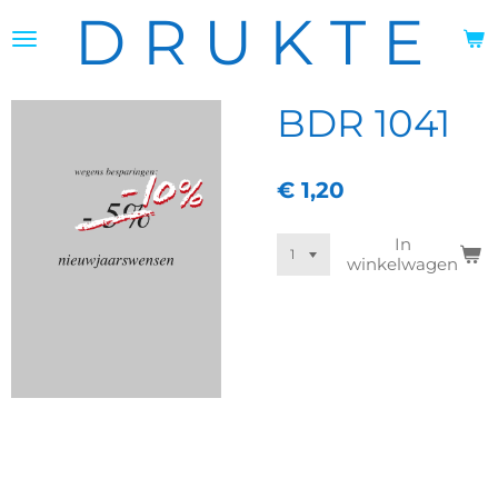
D R U K T E
Ga
direct
naar
de
hoofdinhoud
BDR 1041
€ 1,20
In
winkelwagen