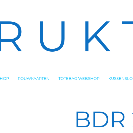
R U K 
SHOP
ROUWKAARTEN
TOTEBAG WEBSHOP
KUSSENSL
BDR 