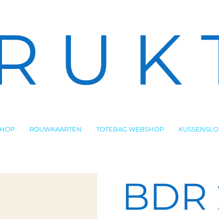
R U K 
SHOP
ROUWKAARTEN
TOTEBAG WEBSHOP
KUSSENSL
BDR 