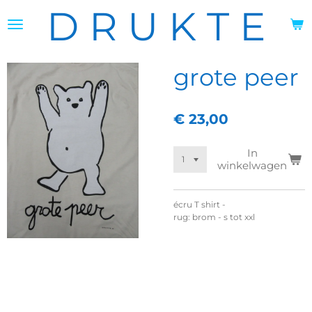
D R U K T E
Ga
direct
naar
de
hoofdinhoud
grote peer
€ 23,00
In
winkelwagen
écru T shirt -
rug: brom - s tot xxl