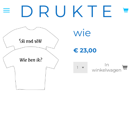
D R U K T E
Ga
direct
naar
de
hoofdinhoud
wie
€ 23,00
In
winkelwagen