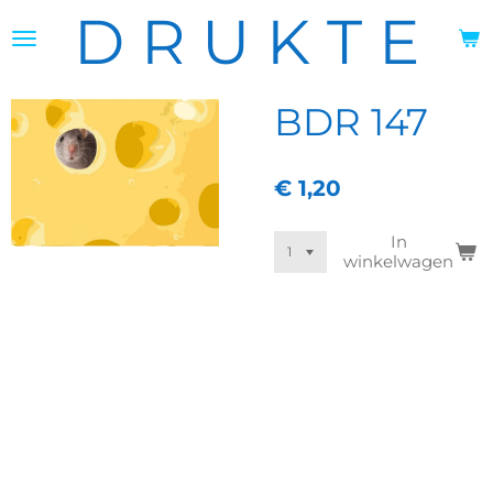
D R U K T E
Ga
direct
naar
de
hoofdinhoud
BDR 147
€ 1,20
In
winkelwagen