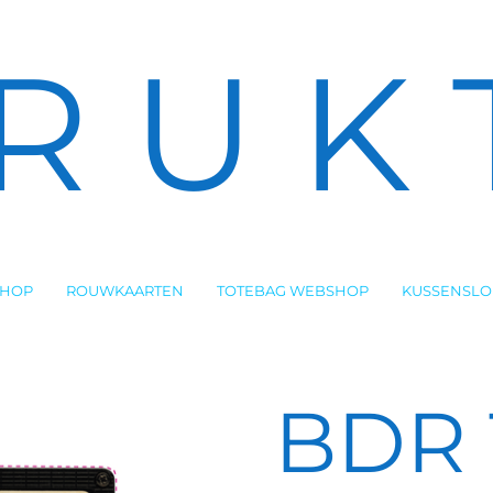
R U K 
SHOP
ROUWKAARTEN
TOTEBAG WEBSHOP
KUSSENSL
BDR 