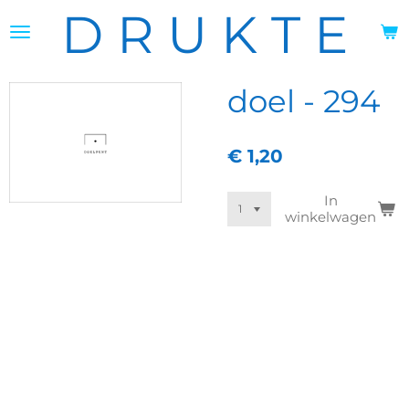
D R U K T E
Ga
direct
naar
de
hoofdinhoud
doel - 294
€ 1,20
In
winkelwagen