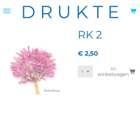
D R U K T E
Ga
direct
naar
de
hoofdinhoud
RK 2
€ 2,50
In
winkelwagen